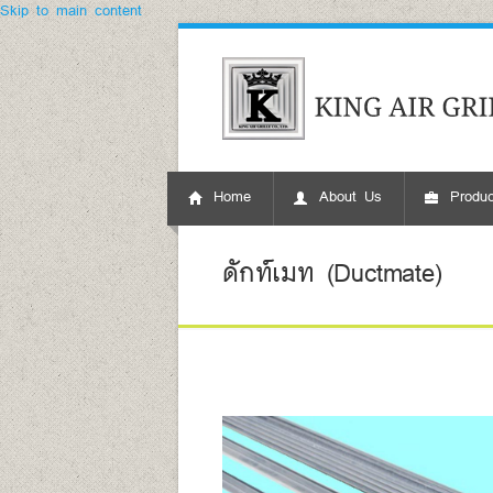
Skip to main content
Home
About Us
Produc
ดักท์เมท (Ductmate)