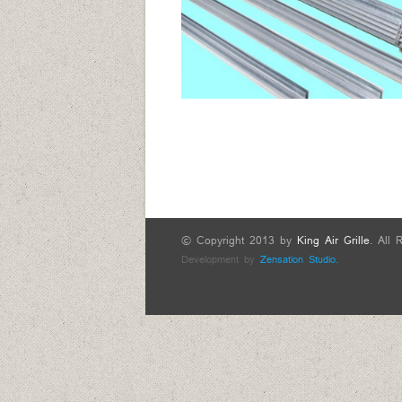
© Copyright 2013 by
King Air Grille
. All 
Development by
Zensation Studio.