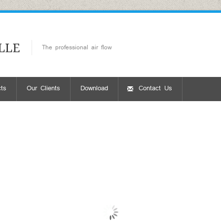
The professional air flow
ts
Our Clients
Download
Contact Us